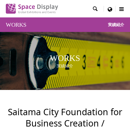

menu
WORKS
実績紹介
WORKS
実績紹介
Saitama City Foundation for
Business Creation /