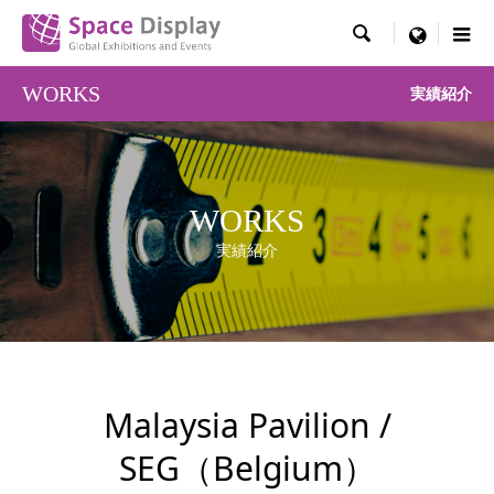

menu
WORKS
実績紹介
WORKS
実績紹介
Malaysia Pavilion /
SEG（Belgium）